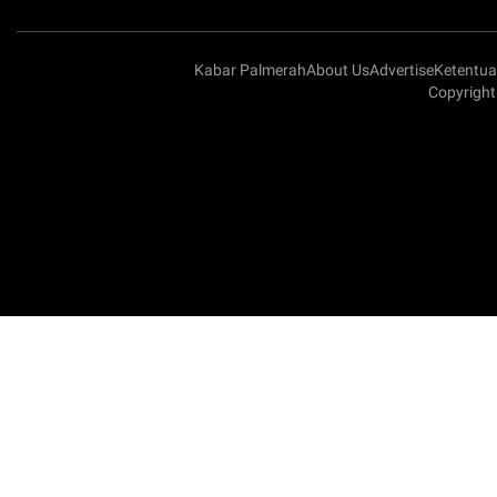
Kabar Palmerah
About Us
Advertise
Ketentu
Copyright