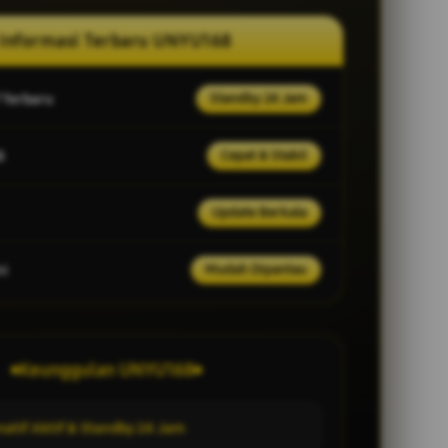
Informasi Terbaru UNYU168
 Terbaru
Standby 24 Jam
8
Cepat & Stabil
Update Berkala
ni
Mudah Dipantau
Keunggulan UNYU168
natif Aktif & Standby 24 Jam