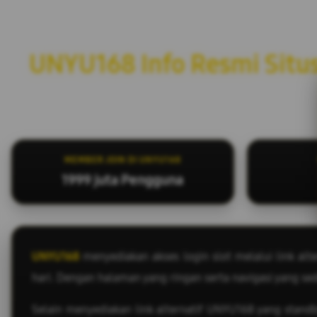
Layer Popup Close
UNYU168 Info Resmi Situs
MEMBER JOIN DI UNYU168
1999 juta Pengguna
UNYU168
menyediakan akses login slot melalui link alt
hari. Dengan halaman yang ringan serta navigasi yang 
Selain menyediakan link alternatif UNYU168 yang standb