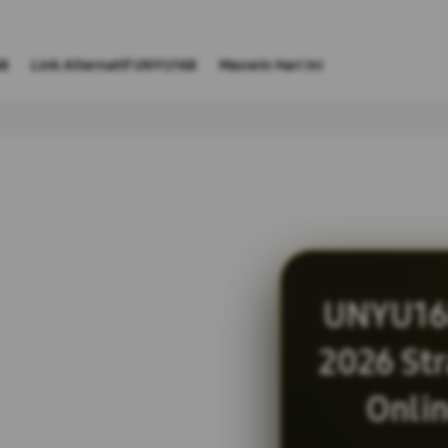
68
Link Alternatif UNYU168
Maxwin Hari Ini
UNYU168
2026 Str
Onli