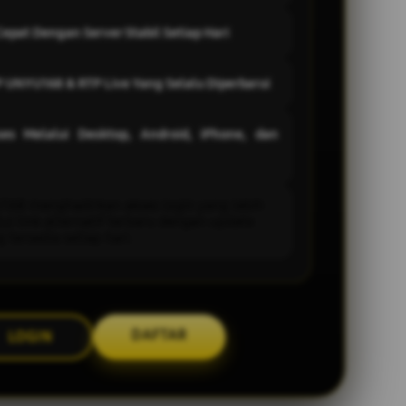
epat Dengan Server Stabil Setiap Hari
P UNYU168 & RTP Live Yang Selalu Diperbarui
es Melalui Desktop, Android, iPhone, dan
168 menghadirkan akses login yang lebih
lui link alternatif terbaru dengan update
 tersedia setiap hari.
DAFTAR
LOGIN