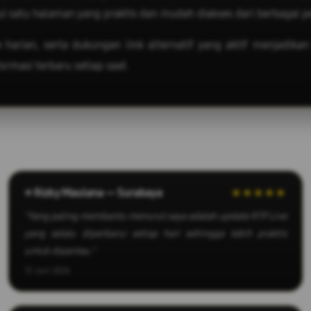
 satu halaman yang praktis dan mudah diakses dari berbagai p
 harian, serta dukungan link alternatif yang aktif menjadik
masi terbaru setiap saat.
⭐ Rizky Maulana — Surabaya
★★★★★
"Yang paling membantu menurut saya adalah update RTP Live
yang selalu diperbarui setiap hari sehingga lebih praktis
untuk dipantau."
13 Juni 2026