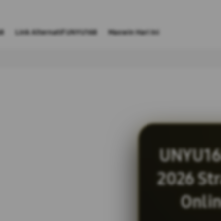
68
Link Alternatif UNYU168
Maxwin Hari Ini
UNYU168
2026 Str
Onli