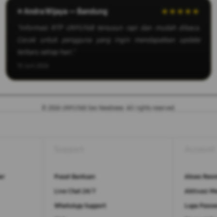
⭐ Andra Wijaya — Bandung
★★★★★
"Informasi RTP UNYU168 tersusun rapi dan mudah dibaca.
Cocok untuk pengguna yang ingin mendapatkan update
terbaru setiap hari."
10 Juni 2026
© 2026 UNYU168 Seo Newbieee. All rights reserved.
Support
Account
er
Pusat Bantuan
Akses Res
Live Chat 24/7
Aktivasi M
WhatsApp Support
Lupa Passw