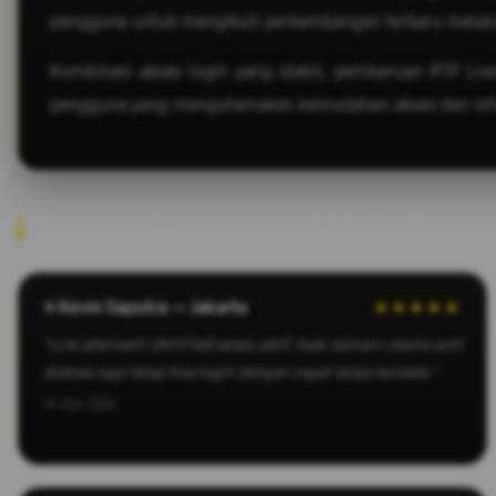
pengguna untuk mengikuti perkembangan terbaru melalui
Kombinasi akses login yang stabil, pembaruan RTP Live
pengguna yang mengutamakan kemudahan akses dan infor
Update Pengguna UNYU168
⭐ Kevin Saputra — Jakarta
★★★★★
"Link alternatif UNYU168 selalu aktif. Saat domain utama sulit
diakses saya tetap bisa login dengan cepat tanpa kendala."
14 Juni 2026