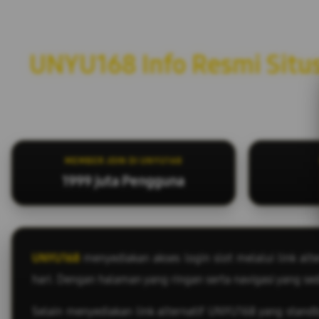
Layer Popup Close
UNYU168 Info Resmi Situs
MEMBER JOIN DI UNYU168
1999 juta Pengguna
UNYU168
menyediakan akses login slot melalui link alt
hari. Dengan halaman yang ringan serta navigasi yang 
Selain menyediakan link alternatif UNYU168 yang standb