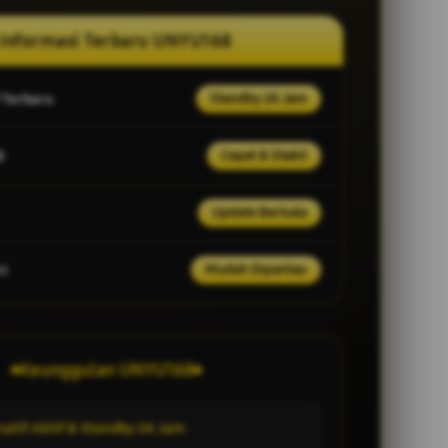
Informasi Terbaru UNYU168
 Terbaru
Standby 24 Jam
8
Cepat & Stabil
Update Berkala
ni
Mudah Dipantau
Keunggulan UNYU168
natif Aktif & Standby 24 Jam