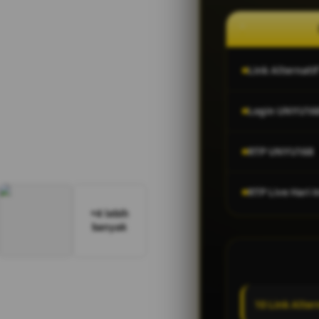
Link Alternatif
Login UNYU16
RTP UNYU168
RTP Live Hari I
+4 lebih
banyak
10 Link Alter