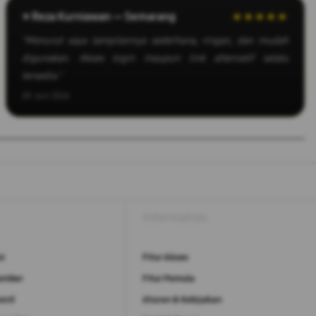
⭐ Reza Kurniawan — Semarang
★★★★★
"Menurut saya tampilannya sederhana, ringan, dan mudah
digunakan. Akses login maupun link alternatif selalu
tersedia."
09 Juni 2026
Information
mi
Fitur Akses
ember
Fitur Pemula
ord
Aturan & Kebijakan