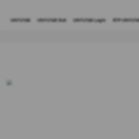
Skip
to
content
UNYU168
UNYU168 Slot
UNYU168 Login
RTP UNYU1
Buka Info Lebih Lanjut